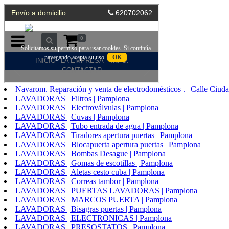
Navarom. Reparación y venta de electrodomésticos . | Calle Ciu
LAVADORAS | Filtros | Pamplona
LAVADORAS | Electroválvulas | Pamplona
LAVADORAS | Cuvas | Pamplona
LAVADORAS | Tubo entrada de agua | Pamplona
LAVADORAS | Tiradores apertura puertas | Pamplona
LAVADORAS | Blocapuerta apertura puertas | Pamplona
LAVADORAS | Bombas Desague | Pamplona
LAVADORAS | Gomas de escotillas | Pamplona
LAVADORAS | Aletas cesto cuba | Pamplona
LAVADORAS | Correas tambor | Pamplona
LAVADORAS | PUERTAS LAVADORAS | Pamplona
LAVADORAS | MARCOS PUERTA | Pamplona
LAVADORAS | Bisagras puertas | Pamplona
LAVADORAS | ELECTRONICAS | Pamplona
LAVADORAS | PRESOSTATOS | Pamplona