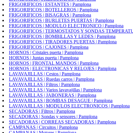
FRIGORIFICOS | ESTANTES | Pamplona
FRIGORIFICOS | BOTELLEROS | Pamplona
FRIGORIFICOS | BISAGRAS | Pamplona
FRIGORIFICOS | BURLETES PUERTAS | Pamplona
FRIGORIFICOS | MODULO ELECTRONICO | Pamplona
FRIGORIFICOS | TERMOSTATOS Y SONDAS TEMPERATUR
FRIGORIFICOS | BOMBILLAS Y LEDES | Pamplona
FRIGORIFICOS | TIRADORES PUERTAS | Pamplona
FRIGORIFICOS | CAJONES | Pamplona
HORNOS | Cristales puerta | Pamplona
HORNOS | Juntas puerta | Pamplona
HORNOS | FRONTAL MANDOS | Pamplona
HORNOS | ELECTRONICAS Y RELOJES | Pamplona
LAVAVAJILLAS | Cestos | Pamplona
LAVAVAJILLAS | Ruedas carros | Pamplona
LAVAVAJILLAS | Filtros | Pamplona
LAVAVAJILLAS | Varios lavavajillas | Pamplona
LAVAVAJILLAS | JABONERAS | Pamplona
LAVAVAJILLAS | BOMBAS DESAGUE | Pamplona
LAVAVAJILLAS | MODULOS ELECTRONICOS | Pamplona
SECADORAS | Filtros | Pamplona
SECADORAS | Sondas y sensores | Pamplona
SECADORAS | CORREAS SECADORAS | Pamplona
CAMPANAS | Circuitos | Pamplona
CAMPANAS | Motores | Pamplona