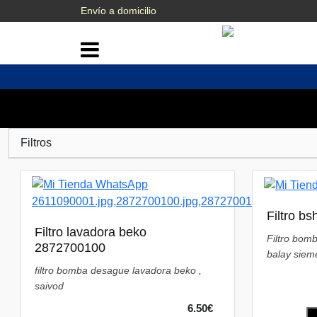
Envío a domicilio
Filtros
Filtro b
Filtro lavadora beko
Filtro bom
2872700100
balay siem
filtro bomba desague lavadora beko ,
saivod
6.50€