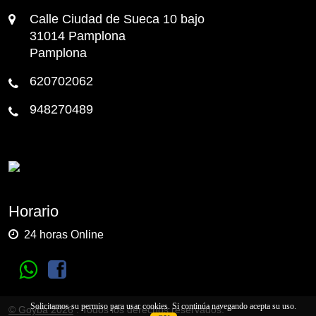
Calle Ciudad de Sueca 10 bajo
31014 Pamplona
Pamplona
620702062
948270489
Horario
24 horas Online
Solicitamos su permiso para usar cookies. Si continúa navegando acepta su uso.
© Goyba 2026
. Todos los derechos reservados.