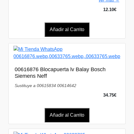
ver más →
12.10€
Añadir al Carrito
00616876 Blocapuerta lv Balay Bosch
Siemens Neff
Sustituye a 00615834 00614642
34.75€
Añadir al Carrito