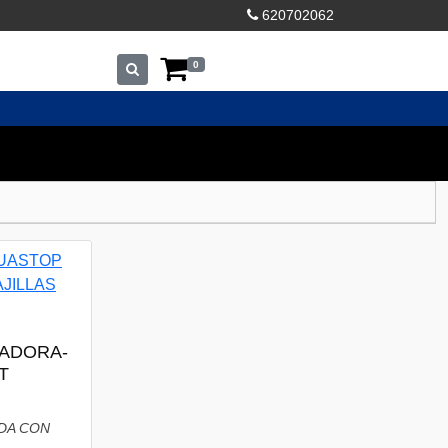
620702062
0
VADORA-
T
DA CON