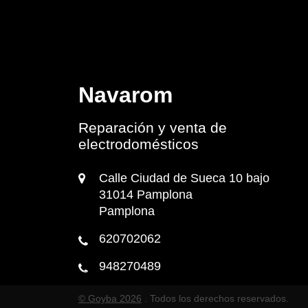
Navarom
Reparación y venta de
electrodomésticos
Calle Ciudad de Sueca 10 bajo
31014 Pamplona
Pamplona
620702062
948270489
© Goyba 2026
. Todos los derechos reservados.