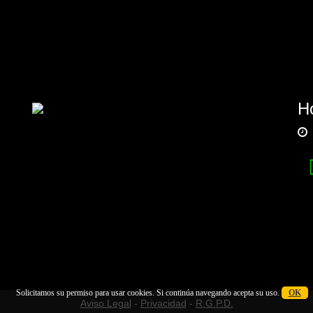
Ho
Solicitamos su permiso para usar cookies. Si continúa navegando acepta su uso.
OK
Aviso Legal
-
Privacidad
-
R.G.P.D.