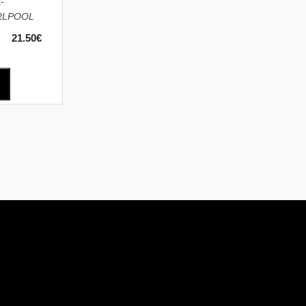
-
IRLPOOL
21.50€