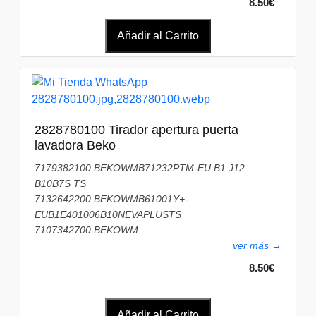
8.50€
Añadir al Carrito
2828780100 Tirador apertura puerta
lavadora Beko
7179382100 BEKOWMB71232PTM-EU B1 J12
B10B7S TS
7132642200 BEKOWMB61001Y+-
EUB1E401006B10NEVAPLUSTS
7107342700 BEKOWM...
ver más →
8.50€
Añadir al Carrito