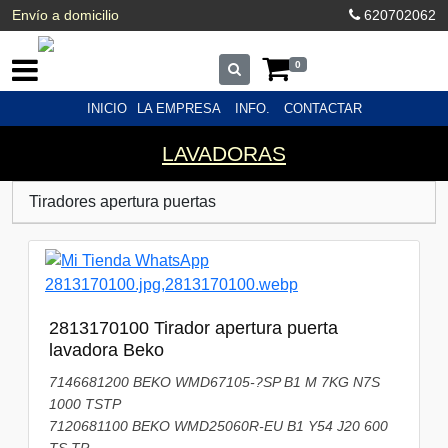
Envío a domicilio
620702062
0
INICIO
LA EMPRESA
INFO.
CONTACTAR
LAVADORAS
Tiradores apertura puertas
2813170100 Tirador apertura puerta
lavadora Beko
7146681200 BEKO WMD67105-?SP B1 M 7KG N7S
1000 TSTP
7120681100 BEKO WMD25060R-EU B1 Y54 J20 600