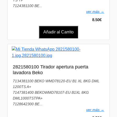
TS TP
7124381100 BE...
ver más →
8.50€
Añadir al Carrito
2821580100 Tirador apertura puerta
lavadora Beko
7134381100 BEKO WMD78120-EU B1 XL 8KG DML
1200TS A+
7147381400 BEKOWMD78107-EU B1XL 8KG
DML1000TSTPA+
7128642300 BE...
ver más →