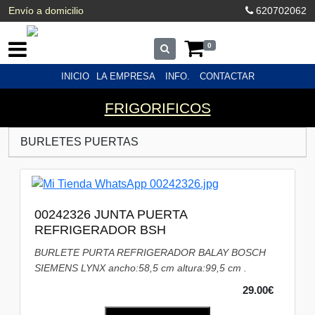
Envío a domicilio
620702062
0
INICIO
LA EMPRESA
INFO.
CONTACTAR
FRIGORIFICOS
BURLETES PUERTAS
00242326 JUNTA PUERTA
REFRIGERADOR BSH
BURLETE PURTA REFRIGERADOR BALAY BOSCH
SIEMENS LYNX ancho:58,5 cm altura:99,5 cm .
29.00€