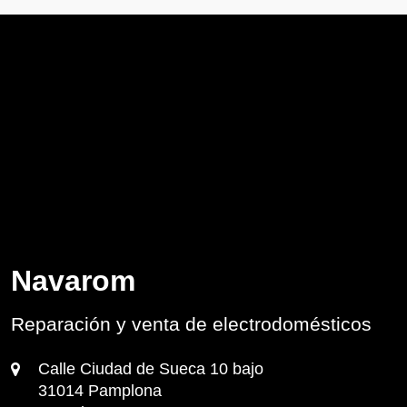
Navarom
Reparación y venta de electrodomésticos
Calle Ciudad de Sueca 10 bajo
31014 Pamplona