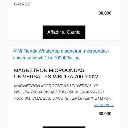
GALANZ
30.00€
Añadir al Carrito
MAGNETRON MICROONDAS
UNIVERSAL YS-WBL17A 700-900W
MAGNETRON MICROONDAS UNIVERSAL YS-
WBL17A 700-900W A670OM 850W, 2MA07A-320,
A670 0M, 2MA72JB, OM75 (II), 2M167BMII, ZM172A...
ver más →
30.00€