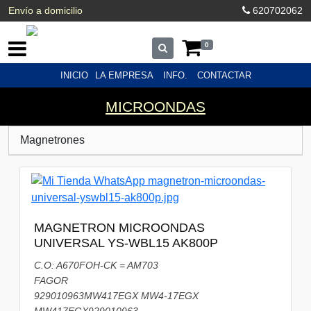
Envío a domicilio
620702062
0
INICIO
LA EMPRESA
INFO.
CONTACTAR
MICROONDAS
Magnetrones
MAGNETRON MICROONDAS
UNIVERSAL YS-WBL15 AK800P
C.O: A670FOH-CK = AM703
FAGOR
929010963MW417EGX MW4-17EGX