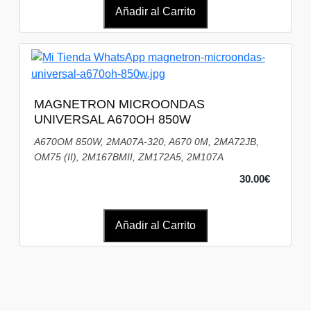
Añadir al Carrito
MAGNETRON MICROONDAS
UNIVERSAL A670OH 850W
A670OM 850W, 2MA07A-320, A670 0M, 2MA72JB,
OM75 (II), 2M167BMII, ZM172A5, 2M107A
30.00€
Añadir al Carrito