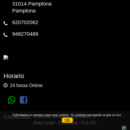
31014 Pamplona
Pamplona
620702062
948270489
Horario
24 horas Online
Solicitamos su permiso para usar cookies. Si continúa navegando acepta su uso.
© Goyba 2026
. Todos los derechos reservados.
OK
Aviso Legal
-
Privacidad
-
R.G.P.D.