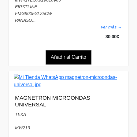
MW417EGX929010963
FIRSTLINE
FMG900ESL25CW
PANASO...
ver más →
30.00€
Añadir al Carrito
MAGNETRON MICROONDAS
UNIVERSAL
TEKA
MW213