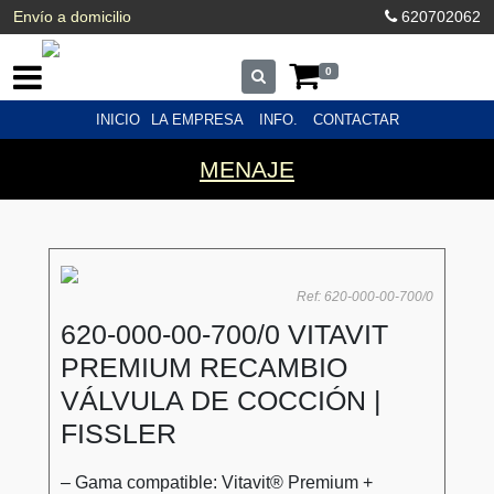
Envío a domicilio
620702062
0
INICIO
LA EMPRESA
INFO.
CONTACTAR
MENAJE
Ref: 620-000-00-700/0
620-000-00-700/0 VITAVIT
PREMIUM RECAMBIO
VÁLVULA DE COCCIÓN |
FISSLER
– Gama compatible: Vitavit® Premium +